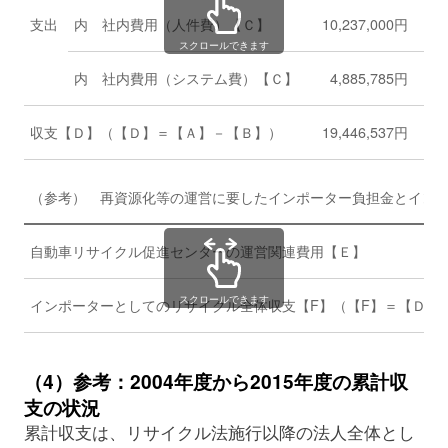
支出
内 社内費用（人件費）【Ｃ】
10,237,000円
スクロールできます
内 社内費用（システム費）【Ｃ】
4,885,785円
収支【Ｄ】（【Ｄ】＝【Ａ】－【Ｂ】）
19,446,537円
（参考） 再資源化等の運営に要したインポーター負担金とイン
自動車リサイクル促進センターの運営関連費用【Ｅ】
スクロールできます
インポーターとしてのリサイクル全体収支【F】（【F】＝【Ｄ】
（4）参考：2004年度から2015年度の累計収
支の状況
累計収支は、リサイクル法施行以降の法人全体とし