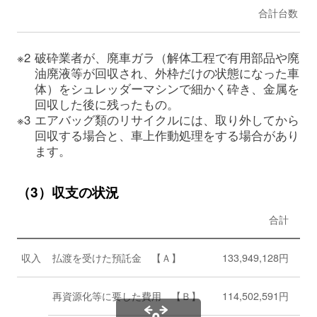
合計台数
※2
破砕業者が、廃車ガラ（解体工程で有用部品や廃
油廃液等が回収され、外枠だけの状態になった車
体）をシュレッダーマシンで細かく砕き、金属を
回収した後に残ったもの。
※3
エアバッグ類のリサイクルには、取り外してから
回収する場合と、車上作動処理をする場合があり
ます。
（3）収支の状況
合計
収入
払渡を受けた預託金 【Ａ】
133,949,128円
17,
再資源化等に要した費用 【Ｂ】
114,502,591円
15,