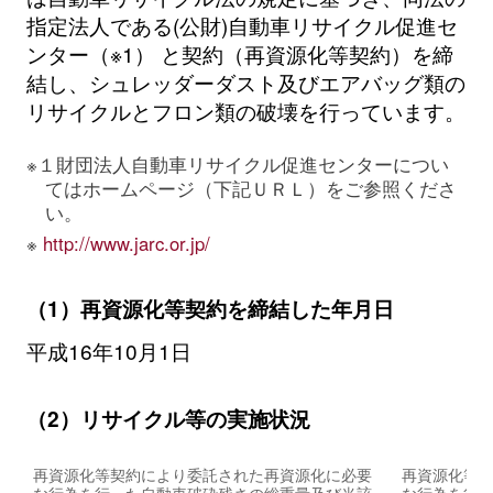
指定法人である(公財)自動車リサイクル促進セ
ンター（※1） と契約（再資源化等契約）を締
結し、シュレッダーダスト及びエアバッグ類の
リサイクルとフロン類の破壊を行っています。
※１財団法人自動車リサイクル促進センターについ
てはホームページ（下記ＵＲＬ）をご参照くださ
い。
※
http://www.jarc.or.jp/
（1）再資源化等契約を締結した年月日
平成16年10月1日
（2）リサイクル等の実施状況
再資源化等契約により委託された再資源化に必要
再資源化等
な行為を行った自動車破砕残さの総重量及び当該
な行為を行