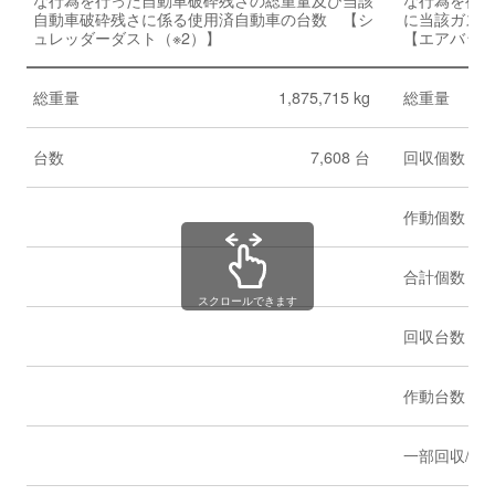
自動車破砕残さに係る使用済自動車の台数 【シ
に当該ガス
ュレッダーダスト（※2）】
【エアバッグ
総重量
1,875,715 kg
総重量
台数
7,608 台
回収個数
作動個数
合計個数
スクロールできます
回収台数
作動台数
一部回収/一