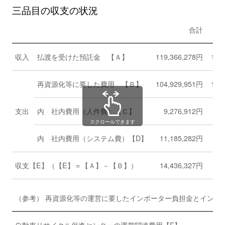
三品目の収支の状況
合計
収入
払渡を受けた預託金 【Ａ】
119,366,278円
14,
再資源化等に要した費用 【Ｂ】
104,929,951円
10,
支出
内 社内費用（人件費）【Ｃ】
9,276,912円
スクロールできます
内 社内費用（システム費）【D】
11,185,282円
収支【E】（【E】＝【Ａ】－【Ｂ】）
14,436,327円
（参考） 再資源化等の運営に要したインポーター負担金とインポ