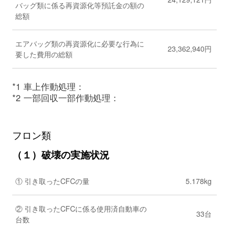
バッグ類に係る再資源化等預託金の額の
総額
エアバッグ類の再資源化に必要な行為に
23,362,940円
要した費用の総額
*1
車上作動処理：
*2
一部回収一部作動処理：
フロン類
（１）破壊の実施状況
① 引き取ったCFCの量
5.178kg
② 引き取ったCFCに係る使用済自動車の
33台
台数