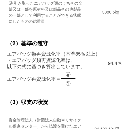
⑨ 引き取ったエアバッグ類のうちその全
部又は一部を原材料又は部品その他製品
3380.5kg
の一部として利用することができる状態
にしたものの総重量
（2）基準の遵守
エアバッグ類再資源化率（基準85％以上）
・エアバッグ類再資源化率は、
94.4％
以下の式に基づき算出しています。
⑨
エアバッグ再資源化率＝
①
（3）収支の状況
資金管理法人（財団法人自動車リサイク
ル促進センター）から払渡を受けたエア
24,129,121円